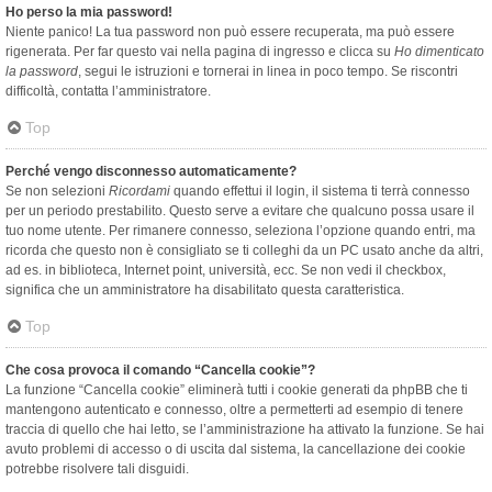
Ho perso la mia password!
Niente panico! La tua password non può essere recuperata, ma può essere
rigenerata. Per far questo vai nella pagina di ingresso e clicca su
Ho dimenticato
la password
, segui le istruzioni e tornerai in linea in poco tempo. Se riscontri
difficoltà, contatta l’amministratore.
Top
Perché vengo disconnesso automaticamente?
Se non selezioni
Ricordami
quando effettui il login, il sistema ti terrà connesso
per un periodo prestabilito. Questo serve a evitare che qualcuno possa usare il
tuo nome utente. Per rimanere connesso, seleziona l’opzione quando entri, ma
ricorda che questo non è consigliato se ti colleghi da un PC usato anche da altri,
ad es. in biblioteca, Internet point, università, ecc. Se non vedi il checkbox,
significa che un amministratore ha disabilitato questa caratteristica.
Top
Che cosa provoca il comando “Cancella cookie”?
La funzione “Cancella cookie” eliminerà tutti i cookie generati da phpBB che ti
mantengono autenticato e connesso, oltre a permetterti ad esempio di tenere
traccia di quello che hai letto, se l’amministrazione ha attivato la funzione. Se hai
avuto problemi di accesso o di uscita dal sistema, la cancellazione dei cookie
potrebbe risolvere tali disguidi.