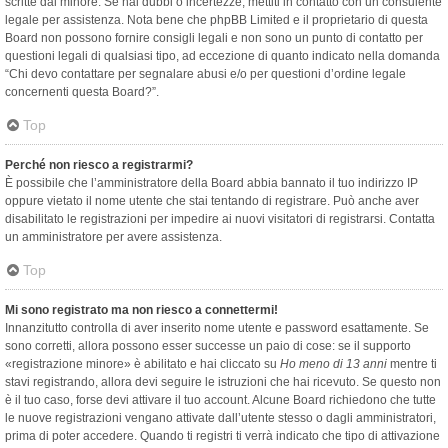
scritte dal minore. Se hai dubbi o incertezze, mettiti in contatto con un consulente
legale per assistenza. Nota bene che phpBB Limited e il proprietario di questa
Board non possono fornire consigli legali e non sono un punto di contatto per
questioni legali di qualsiasi tipo, ad eccezione di quanto indicato nella domanda
“Chi devo contattare per segnalare abusi e/o per questioni d’ordine legale
concernenti questa Board?”.
Top
Perché non riesco a registrarmi?
È possibile che l’amministratore della Board abbia bannato il tuo indirizzo IP
oppure vietato il nome utente che stai tentando di registrare. Può anche aver
disabilitato le registrazioni per impedire ai nuovi visitatori di registrarsi. Contatta
un amministratore per avere assistenza.
Top
Mi sono registrato ma non riesco a connettermi!
Innanzitutto controlla di aver inserito nome utente e password esattamente. Se
sono corretti, allora possono esser successe un paio di cose: se il supporto
«registrazione minore» è abilitato e hai cliccato su
Ho meno di 13 anni
mentre ti
stavi registrando, allora devi seguire le istruzioni che hai ricevuto. Se questo non
è il tuo caso, forse devi attivare il tuo account. Alcune Board richiedono che tutte
le nuove registrazioni vengano attivate dall’utente stesso o dagli amministratori,
prima di poter accedere. Quando ti registri ti verrà indicato che tipo di attivazione