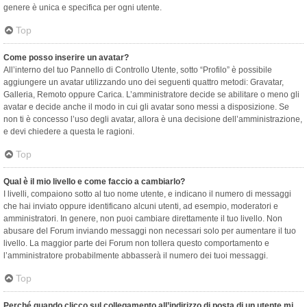
genere è unica e specifica per ogni utente.
Top
Come posso inserire un avatar?
All’interno del tuo Pannello di Controllo Utente, sotto “Profilo” è possibile
aggiungere un avatar utilizzando uno dei seguenti quattro metodi: Gravatar,
Galleria, Remoto oppure Carica. L’amministratore decide se abilitare o meno gli
avatar e decide anche il modo in cui gli avatar sono messi a disposizione. Se
non ti è concesso l’uso degli avatar, allora è una decisione dell’amministrazione,
e devi chiedere a questa le ragioni.
Top
Qual è il mio livello e come faccio a cambiarlo?
I livelli, compaiono sotto al tuo nome utente, e indicano il numero di messaggi
che hai inviato oppure identificano alcuni utenti, ad esempio, moderatori e
amministratori. In genere, non puoi cambiare direttamente il tuo livello. Non
abusare del Forum inviando messaggi non necessari solo per aumentare il tuo
livello. La maggior parte dei Forum non tollera questo comportamento e
l’amministratore probabilmente abbasserà il numero dei tuoi messaggi.
Top
Perché quando clicco sul collegamento all’indirizzo di posta di un utente mi