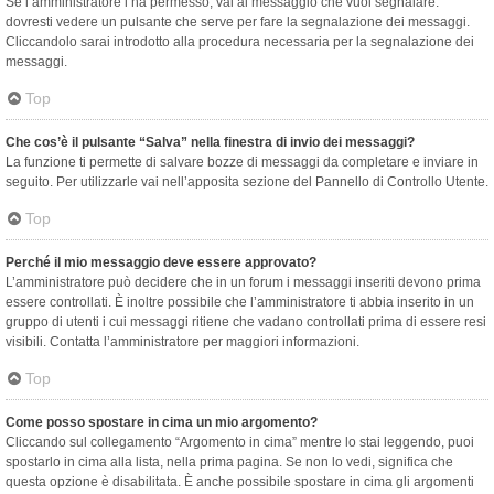
Se l’amministratore l’ha permesso, vai al messaggio che vuoi segnalare:
dovresti vedere un pulsante che serve per fare la segnalazione dei messaggi.
Cliccandolo sarai introdotto alla procedura necessaria per la segnalazione dei
messaggi.
Top
Che cos’è il pulsante “Salva” nella finestra di invio dei messaggi?
La funzione ti permette di salvare bozze di messaggi da completare e inviare in
seguito. Per utilizzarle vai nell’apposita sezione del Pannello di Controllo Utente.
Top
Perché il mio messaggio deve essere approvato?
L’amministratore può decidere che in un forum i messaggi inseriti devono prima
essere controllati. È inoltre possibile che l’amministratore ti abbia inserito in un
gruppo di utenti i cui messaggi ritiene che vadano controllati prima di essere resi
visibili. Contatta l’amministratore per maggiori informazioni.
Top
Come posso spostare in cima un mio argomento?
Cliccando sul collegamento “Argomento in cima” mentre lo stai leggendo, puoi
spostarlo in cima alla lista, nella prima pagina. Se non lo vedi, significa che
questa opzione è disabilitata. È anche possibile spostare in cima gli argomenti