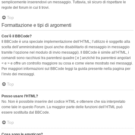
semplicemente inserendovi un messaggio. Tuttavia, sii sicuro di rispettare le
regole del forum in cui ti trovi.
Top
Formattazione e tipi di argomenti
Cos’è il BBCode?
Il BBCode è una speciale implementazione dell’HTML; l’utilizzo è soggetto alla
scelta dell’amministratore (puoi anche disabilitarlo di messaggio in messaggio
tramite l’opzione nel modulo di invio messaggi). Il BBCode è simile all’HTML, i
comandi sono racchiusi tra parentesi quadre [ e ] anziché tra parentesi angolari
< e > e offre un controllo maggiore su cosa e come viene mostrato nei messaggi.
Per maggiori informazioni sul BBCode leggi la guida presente nella pagina per
l’invio dei messaggi.
Top
Posso usare l’HTML?
No. Non è possibile inserire del codice HTML e ottenere che sia interpretato
come tale in questo Forum. La maggior parte delle funzioni dell’HTML può
essere sostituita dal BBCode.
Top
Cosa sono le emoticon?