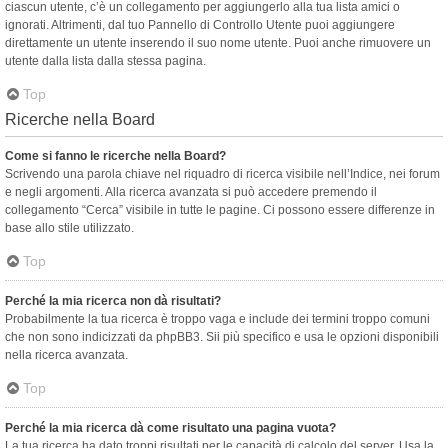
ciascun utente, c’è un collegamento per aggiungerlo alla tua lista amici o
ignorati. Altrimenti, dal tuo Pannello di Controllo Utente puoi aggiungere
direttamente un utente inserendo il suo nome utente. Puoi anche rimuovere un
utente dalla lista dalla stessa pagina.
Top
Ricerche nella Board
Come si fanno le ricerche nella Board?
Scrivendo una parola chiave nel riquadro di ricerca visibile nell’Indice, nei forum
e negli argomenti. Alla ricerca avanzata si può accedere premendo il
collegamento “Cerca” visibile in tutte le pagine. Ci possono essere differenze in
base allo stile utilizzato.
Top
Perché la mia ricerca non dà risultati?
Probabilmente la tua ricerca è troppo vaga e include dei termini troppo comuni
che non sono indicizzati da phpBB3. Sii più specifico e usa le opzioni disponibili
nella ricerca avanzata.
Top
Perché la mia ricerca dà come risultato una pagina vuota?
La tua ricerca ha dato troppi risultati per le capacità di calcolo del server. Usa la