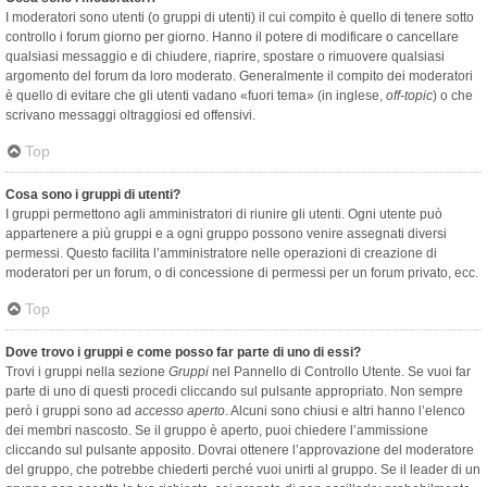
I moderatori sono utenti (o gruppi di utenti) il cui compito è quello di tenere sotto
controllo i forum giorno per giorno. Hanno il potere di modificare o cancellare
qualsiasi messaggio e di chiudere, riaprire, spostare o rimuovere qualsiasi
argomento del forum da loro moderato. Generalmente il compito dei moderatori
è quello di evitare che gli utenti vadano «fuori tema» (in inglese,
off-topic
) o che
scrivano messaggi oltraggiosi ed offensivi.
Top
Cosa sono i gruppi di utenti?
I gruppi permettono agli amministratori di riunire gli utenti. Ogni utente può
appartenere a più gruppi e a ogni gruppo possono venire assegnati diversi
permessi. Questo facilita l’amministratore nelle operazioni di creazione di
moderatori per un forum, o di concessione di permessi per un forum privato, ecc.
Top
Dove trovo i gruppi e come posso far parte di uno di essi?
Trovi i gruppi nella sezione
Gruppi
nel Pannello di Controllo Utente. Se vuoi far
parte di uno di questi procedi cliccando sul pulsante appropriato. Non sempre
però i gruppi sono ad
accesso aperto
. Alcuni sono chiusi e altri hanno l’elenco
dei membri nascosto. Se il gruppo è aperto, puoi chiedere l’ammissione
cliccando sul pulsante apposito. Dovrai ottenere l’approvazione del moderatore
del gruppo, che potrebbe chiederti perché vuoi unirti al gruppo. Se il leader di un