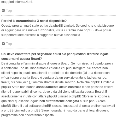
maggiori informazioni.
Top
Perché la caratteristica X non è disponibile?
Questo programma è stato scritto da phpBB Limited. Se credi che ci sia bisogno
di aggiungere una nuova funzionalità, visita il
Centro Idee phpBB
, dove potrai
supportare idee esistenti o suggerire nuove funzionalità.
Top
Chi devo contattare per segnalare abusi e/o per questioni d’ordine legale
concernenti questa Board?
Devi contattare l’amministratore di questa Board. Se non riesci a trovarlo, prova
a contattare uno dei moderatori e chiedi a chi puoi rivolgerti. Se ancora non
ottieni risposta, puoi contattare il proprietario del dominio (fai una ricerca con
whois
) oppure, se la Board è ospitata da un servizio gratuito (ad es. yahoo,
free.fr, f2s.com, ecc.), l’amministratore di tale servizio. Nota che phpBB Limited e
phpBB Store non hanno
assolutamente alcun controllo
e non possono essere
ritenuti responsabili di come, dove e da chi viene utilizzata questa Board. È
assolutamente inutile contattare phpBB Limited o phpBB Store in relazione a
qualsiasi questione legale
non direttamente collegata
al sito phpBB.com,
phpBB-Store.it o al software phpBB stesso. I messaggi di posta elettronica inviati
a phpBB Limited o a phpBB Store riguardanti l’uso da parte di terzi di questo
programma non riceveranno risposta.