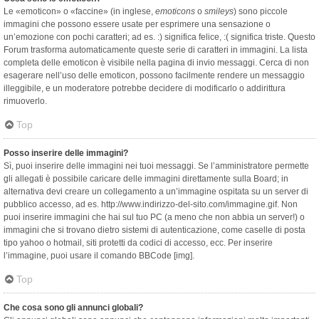
Le «emoticon» o «faccine» (in inglese,
emoticons
o
smileys
) sono piccole
immagini che possono essere usate per esprimere una sensazione o
un’emozione con pochi caratteri; ad es. :) significa felice, :( significa triste. Questo
Forum trasforma automaticamente queste serie di caratteri in immagini. La lista
completa delle emoticon è visibile nella pagina di invio messaggi. Cerca di non
esagerare nell’uso delle emoticon, possono facilmente rendere un messaggio
illeggibile, e un moderatore potrebbe decidere di modificarlo o addirittura
rimuoverlo.
Top
Posso inserire delle immagini?
Sì, puoi inserire delle immagini nei tuoi messaggi. Se l’amministratore permette
gli allegati è possibile caricare delle immagini direttamente sulla Board; in
alternativa devi creare un collegamento a un’immagine ospitata su un server di
pubblico accesso, ad es. http://www.indirizzo-del-sito.com/immagine.gif. Non
puoi inserire immagini che hai sul tuo PC (a meno che non abbia un server!) o
immagini che si trovano dietro sistemi di autenticazione, come caselle di posta
tipo yahoo o hotmail, siti protetti da codici di accesso, ecc. Per inserire
l’immagine, puoi usare il comando BBCode [img].
Top
Che cosa sono gli annunci globali?