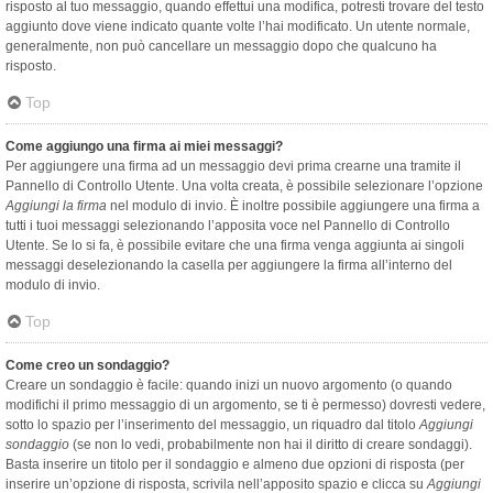
risposto al tuo messaggio, quando effettui una modifica, potresti trovare del testo
aggiunto dove viene indicato quante volte l’hai modificato. Un utente normale,
generalmente, non può cancellare un messaggio dopo che qualcuno ha
risposto.
Top
Come aggiungo una firma ai miei messaggi?
Per aggiungere una firma ad un messaggio devi prima crearne una tramite il
Pannello di Controllo Utente. Una volta creata, è possibile selezionare l’opzione
Aggiungi la firma
nel modulo di invio. È inoltre possibile aggiungere una firma a
tutti i tuoi messaggi selezionando l’apposita voce nel Pannello di Controllo
Utente. Se lo si fa, è possibile evitare che una firma venga aggiunta ai singoli
messaggi deselezionando la casella per aggiungere la firma all’interno del
modulo di invio.
Top
Come creo un sondaggio?
Creare un sondaggio è facile: quando inizi un nuovo argomento (o quando
modifichi il primo messaggio di un argomento, se ti è permesso) dovresti vedere,
sotto lo spazio per l’inserimento del messaggio, un riquadro dal titolo
Aggiungi
sondaggio
(se non lo vedi, probabilmente non hai il diritto di creare sondaggi).
Basta inserire un titolo per il sondaggio e almeno due opzioni di risposta (per
inserire un’opzione di risposta, scrivila nell’apposito spazio e clicca su
Aggiungi