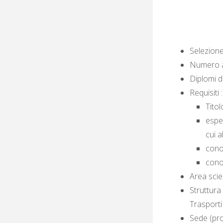
Selezione 
Numero a
Diplomi d
Requisiti :
Titol
esper
cui al
cono
conos
Area scien
Struttura
Trasporti
Sede (pr