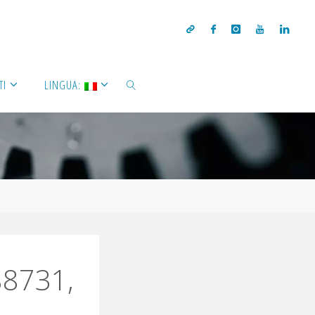
TI
LINGUA:
88731,