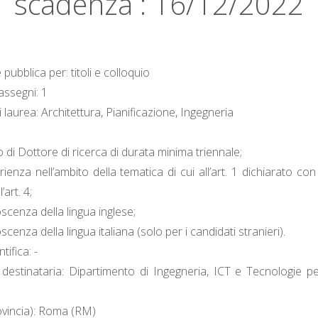
scadenza : 16/12/2022
pubblica per: titoli e colloquio
ssegni: 1
i laurea: Architettura, Pianificazione, Ingegneria
o di Dottore di ricerca di durata minima triennale;
ienza nell’ambito della tematica di cui all’art. 1 dichiarato con
l’art. 4;
scenza della lingua inglese;
cenza della lingua italiana (solo per i candidati stranieri).
tifica: -
 destinataria: Dipartimento di Ingegneria, ICT e Tecnologie per
ovincia): Roma (RM)